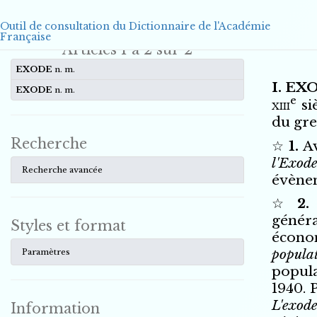
Outil de consultation du Dictionnaire de l'Académie
Française
Articles
1 à 2 sur 2
EXODE
n. m.
I.
EX
EXODE
n. m.
e
xiii
si
du gr
Recherche
1.
A
l'Exod
Recherche avancée
évène
2
génér
Styles et format
écono
popula
Paramètres
popula
1940.
P
L'exod
Information