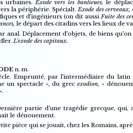
ns urbaines.
Exode vers les banlieues,
le dépla
vers la périphérie. Spécialt.
Exode des cerveaux,
ifiques et d'ingénieurs (on dit aussi
Fuite des c
ances,
le départ des citadins vers les lieux de v
ar anal. Déplacement d'objets, de biens qu'on
fler.
L'exode des capitaux.
ODE
n. m.
ècle. Emprunté, par l'intermédiaire du latin
e un spectacle », du grec
exodion,
« dénouem
».
ernière partie d'une tragédie grecque, qui, 
ait le dénouement.
tite pièce qui se jouait, chez les Romains, aprè