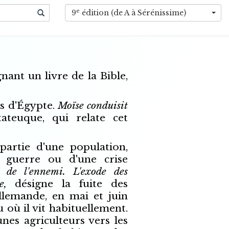
e
9
édition (de A à Sérénissime)
gnant un livre de la Bible,
s d'Égypte.
Moïse conduisit
teuque, qui relate cet
artie d'une population,
e guerre ou d'une crise
 de l'ennemi. L'exode des
de,
désigne la fuite des
allemande, en mai et juin
 où il vit habituellement.
unes agriculteurs vers les