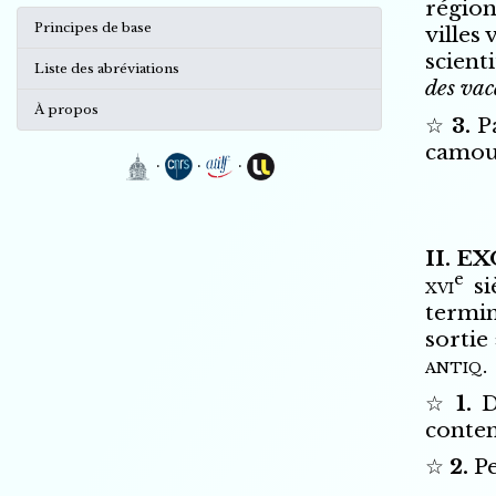
régio
Principes de base
villes 
scient
Liste des abréviations
des vac
À propos
3.
P
camou
·
·
·
II.
EX
e
xvi
si
termin
sortie 
antiq.
1.
D
conten
2.
Pe