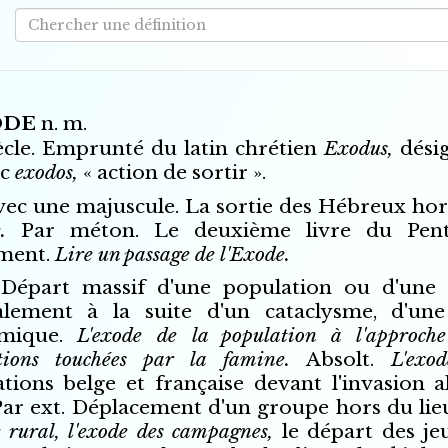
ODE
n. m.
ècle. Emprunté du latin chrétien
Exodus,
dési
ec
exodos,
« action de sortir ».
vec une majuscule. La sortie des Hébreux hor
e.
Par méton. Le deuxième livre du Penta
ment.
Lire un passage de l'Exode.
.
Départ massif d'une population ou d'une p
alement à la suite d'un cataclysme, d'un
mique.
L'exode de la population à l'approche
tions touchées par la famine.
Absolt.
L'exo
tions belge et française devant l'invasion 
ar ext. Déplacement d'un groupe hors du lieu
e rural, l'exode des campagnes,
le départ des je