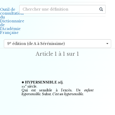
Outil de
consultation
du
Dictionnaire
de
l'Académie
Française
e
9
édition (de A à Sérénissime)
Article
1 à 1 sur 1
✱
HYPERSENSIBLE
adj.
e
xx
siècle.
Qui est sensible à l'excès.
Un enfant
hypersensible.
Subst.
C'est un hypersensible.